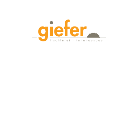
Wir bauen Ihre Möbel
das team
leistungen
neues
Referenzen