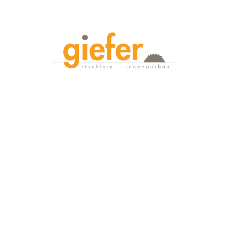
Wir bauen Ihre Möbel
das team
leistungen
neues
Referenzen