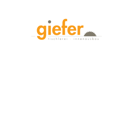
Wir bauen Ihre Möbel
das team
leistungen
neues
Referenzen